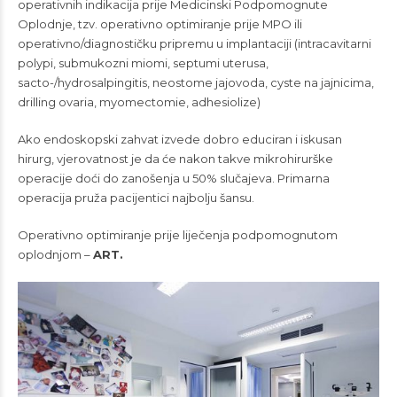
operativnih indikacija prije Medicinski Podpomognute
Oplodnje, tzv. operativno optimiranje prije MPO ili
operativno/diagnostičku pripremu u implantaciji (intracavitarni
polypi, submukozni miomi, septumi uterusa,
sacto-/hydrosalpingitis, neostome jajovoda, cyste na jajnicima,
drilling ovaria, myomectomie, adhesiolize)
Ako endoskopski zahvat izvede dobro educiran i iskusan
hirurg, vjerovatnost je da će nakon takve mikrohirurške
operacije doći do zanošenja u 50% slučajeva. Primarna
operacija pruža pacijentici najbolju šansu.
Operativno optimiranje prije liječenja podpomognutom
oplodnjom –
ART.