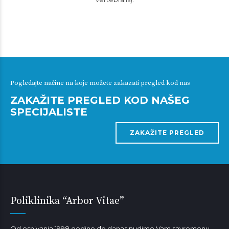
Pogledajte načine na koje možete zakazati pregled kod nas
ZAKAŽITE PREGLED KOD NAŠEG
SPECIJALISTE
ZAKAŽITE PREGLED
Poliklinika “Arbor Vitae”
Od osnivanja 1998.godine do danas nudimo Vam savremenu