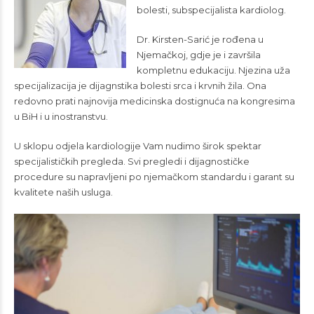
bolesti, subspecijalista kardiolog.
Dr. Kirsten-Sarić je rođena u
Njemačkoj, gdje je i završila
kompletnu edukaciju. Njezina uža
specijalizacija je dijagnstika bolesti srca i krvnih žila. Ona
redovno prati najnovija medicinska dostignuća na kongresima
u BiH i u inostranstvu.
U sklopu odjela kardiologije Vam nudimo širok spektar
specijalističkih pregleda. Svi pregledi i dijagnostičke
procedure su napravljeni po njemačkom standardu i garant su
kvalitete naših usluga.