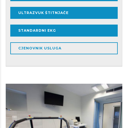
ULTRAZVUK ŠTITNJAČE
STANDARDNI EKG
CJENOVNIK USLUGA