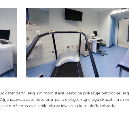
 standartni ekg u mirnom stanju često ne prikazuje patologije, er
ilj je izazivati patološke promjene u ekg-u koji mogu ukazati na sme
e se može postaviti indikaciju za invazivnu kardiološku obradu –