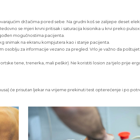
dgovarajućim držačima pored sebe. Na grudni koš se zalijepe deset elek
ovno se mjeri krvni pritisak i saturacija kisionika u krvi preko pulso
lagođen mogučnostima pacijenta.
ekg snimak na ekranu kompjutera kao i stanje pacijenta.
em osoblju za informacije vezano za pregled. Vrlo je važno da poštuje
ke tene, trenerka, mali peškir). Ne koristiti losion za tjelo prije er
usa) će prisutan ljekar na vrijeme prekinuti test opterećenje i po potr