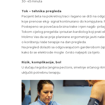
30- 45 minuta
Tok – tehnika pregleda
Pacijent šeta na pokretnoj traci i lagano se drži na o
koje prenose ekg- signal kontinuirano do kompjutera. Red
Postepeno se povečava brzina trake i njen nagib- pri
Tokom cijelog pregelda i prisutan kardiolog koji prati 
Molimo Vas da se prije planirane ergometrije javiti naš
o korištenju Vaše terapije na dan pregleda.
Na pregled dolaziti sa odgovarajućom garderobom (sports
kako bi se elektrode mogle čvrsto naljepiti za tijelo.
Rizik, komplikacije, bol
U slučaju tegoba (angina pectoris, smetnje srčanog ritm
uključiti potrebnu terapiju.