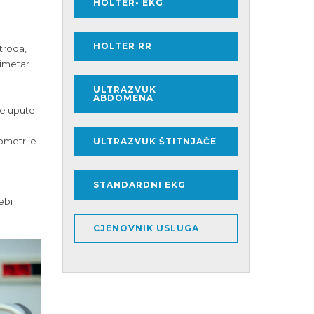
HOLTER- EKG
HOLTER RR
troda,
ximetar.
ULTRAZVUK
ABDOMENA
te upute
gometrije
ULTRAZVUK ŠTITNJAČE
STANDARDNI EKG
ebi
CJENOVNIK USLUGA