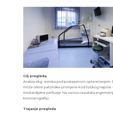
Cilj pregleda
Analiza ekg- snimka pod postepenom opterećenjem. Dok
može otkriti patološke promjene kod fizičkog napora. C
miokardijalne perfuzije. Na osnovu rezultata ergemetrij
koronarografiju.
Trajanje pregleda