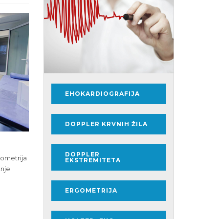
EHOKARDIOGRAFIJA
DOPPLER KRVNIH ŽILA
DOPPLER
gometrija
EKSTREMITETA
tnje
ERGOMETRIJA